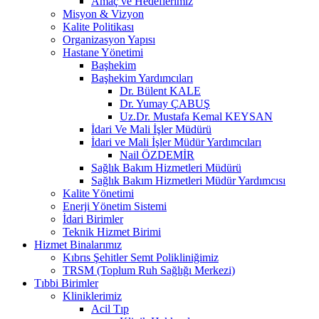
Amaç ve Hedeflerimiz
Misyon & Vizyon
Kalite Politikası
Organizasyon Yapısı
Hastane Yönetimi
Başhekim
Başhekim Yardımcıları
Dr. Bülent KALE
Dr. Yumay ÇABUŞ
Uz.Dr. Mustafa Kemal KEYSAN
İdari Ve Mali İşler Müdürü
İdari ve Mali İşler Müdür Yardımcıları
Nail ÖZDEMİR
Sağlık Bakım Hizmetleri Müdürü
Sağlık Bakım Hizmetleri Müdür Yardımcısı
Kalite Yönetimi
Enerji Yönetim Sistemi
İdari Birimler
Teknik Hizmet Birimi
Hizmet Binalarımız
Kıbrıs Şehitler Semt Polikliniğimiz
TRSM (Toplum Ruh Sağlığı Merkezi)
Tıbbi Birimler
Kliniklerimiz
Acil Tıp