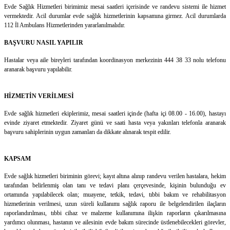
Evde Sağlık Hizmetleri birimimiz mesai saatleri içerisinde ve randevu sistemi ile hizmet
vermektedir. Acil durumlar evde sağlık hizmetlerinin kapsamına girmez. Acil durumlarda
112 İl Ambulans Hizmetlerinden yararlanılmalıdır.
BAŞVURU NASIL YAPILIR
Hastalar veya aile bireyleri tarafından koordinasyon merkezinin 444 38 33 nolu telefonu
aranarak başvuru yapılabilir.
HİZMETİN VERİLMESİ
Evde sağlık hizmetleri ekiplerimiz, mesai saatleri içinde (hafta içi 08.00 - 16.00), hastayı
evinde ziyaret etmektedir. Ziyaret günü ve saati hasta veya yakınları telefonla aranarak
başvuru sahiplerinin uygun zamanları da dikkate alınarak tespit edilir.
KAPSAM
Evde sağlık hizmetleri biriminin görevi; kayıt altına alınıp randevu verilen hastalara, hekim
tarafından belirlenmiş olan tanı ve tedavi planı çerçevesinde, kişinin bulunduğu ev
ortamında yapılabilecek olan; muayene, tetkik, tedavi, tıbbi bakım ve rehabilitasyon
hizmetlerinin verilmesi, uzun süreli kullanımı sağlık raporu ile belgelendirilen ilaçların
raporlandırılması, tıbbi cihaz ve malzeme kullanımına ilişkin raporların çıkarılmasına
yardımcı olunması, hastanın ve ailesinin evde bakım sürecinde üstlenebilecekleri görevler,