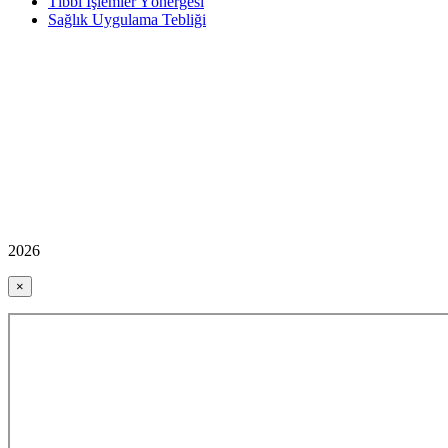
Tıbbi İşlemler Yönergesi
Sağlık Uygulama Tebliği
2026
×