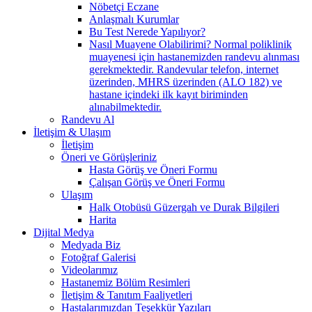
Nöbetçi Eczane
Anlaşmalı Kurumlar
Bu Test Nerede Yapılıyor?
Nasıl Muayene Olabilirimi? Normal poliklinik
muayenesi için hastanemizden randevu alınması
gerekmektedir. Randevular telefon, internet
üzerinden, MHRS üzerinden (ALO 182) ve
hastane içindeki ilk kayıt biriminden
alınabilmektedir.
Randevu Al
İletişim & Ulaşım
İletişim
Öneri ve Görüşleriniz
Hasta Görüş ve Öneri Formu
Çalışan Görüş ve Öneri Formu
Ulaşım
Halk Otobüsü Güzergah ve Durak Bilgileri
Harita
Dijital Medya
Medyada Biz
Fotoğraf Galerisi
Videolarımız
Hastanemiz Bölüm Resimleri
İletişim & Tanıtım Faaliyetleri
Hastalarımızdan Teşekkür Yazıları