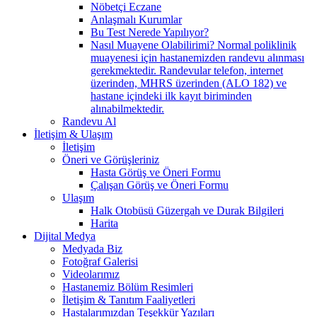
Nöbetçi Eczane
Anlaşmalı Kurumlar
Bu Test Nerede Yapılıyor?
Nasıl Muayene Olabilirimi? Normal poliklinik
muayenesi için hastanemizden randevu alınması
gerekmektedir. Randevular telefon, internet
üzerinden, MHRS üzerinden (ALO 182) ve
hastane içindeki ilk kayıt biriminden
alınabilmektedir.
Randevu Al
İletişim & Ulaşım
İletişim
Öneri ve Görüşleriniz
Hasta Görüş ve Öneri Formu
Çalışan Görüş ve Öneri Formu
Ulaşım
Halk Otobüsü Güzergah ve Durak Bilgileri
Harita
Dijital Medya
Medyada Biz
Fotoğraf Galerisi
Videolarımız
Hastanemiz Bölüm Resimleri
İletişim & Tanıtım Faaliyetleri
Hastalarımızdan Teşekkür Yazıları