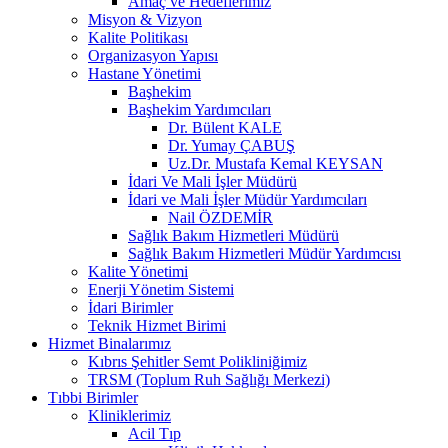
Amaç ve Hedeflerimiz
Misyon & Vizyon
Kalite Politikası
Organizasyon Yapısı
Hastane Yönetimi
Başhekim
Başhekim Yardımcıları
Dr. Bülent KALE
Dr. Yumay ÇABUŞ
Uz.Dr. Mustafa Kemal KEYSAN
İdari Ve Mali İşler Müdürü
İdari ve Mali İşler Müdür Yardımcıları
Nail ÖZDEMİR
Sağlık Bakım Hizmetleri Müdürü
Sağlık Bakım Hizmetleri Müdür Yardımcısı
Kalite Yönetimi
Enerji Yönetim Sistemi
İdari Birimler
Teknik Hizmet Birimi
Hizmet Binalarımız
Kıbrıs Şehitler Semt Polikliniğimiz
TRSM (Toplum Ruh Sağlığı Merkezi)
Tıbbi Birimler
Kliniklerimiz
Acil Tıp