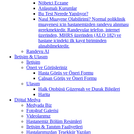
Nöbetçi Eczane
Anlaşmalı Kurumlar
Bu Test Nerede Yapılıyor?
Nasıl Muayene Olabilirimi? Normal poliklinik
muayenesi için hastanemizden randevu alınması
gerekmektedir. Randevular telefon, internet
üzerinden, MHRS üzerinden (ALO 182) ve
hastane içindeki ilk kayıt biriminden
alınabilmektedir.
Randevu Al
İletişim & Ulaşım
İletişim
Öneri ve Görüşleriniz
Hasta Görüş ve Öneri Formu
Çalışan Görüş ve Öneri Formu
Ulaşım
Halk Otobüsü Güzergah ve Durak Bilgileri
Harita
Dijital Medya
Medyada Biz
Fotoğraf Galerisi
Videolarımız
Hastanemiz Bölüm Resimleri
İletişim & Tanıtım Faaliyetleri
Hastalarımızdan Teşekkür Yazıları