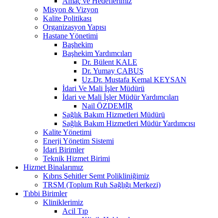
Amaç ve Hedeflerimiz
Misyon & Vizyon
Kalite Politikası
Organizasyon Yapısı
Hastane Yönetimi
Başhekim
Başhekim Yardımcıları
Dr. Bülent KALE
Dr. Yumay ÇABUŞ
Uz.Dr. Mustafa Kemal KEYSAN
İdari Ve Mali İşler Müdürü
İdari ve Mali İşler Müdür Yardımcıları
Nail ÖZDEMİR
Sağlık Bakım Hizmetleri Müdürü
Sağlık Bakım Hizmetleri Müdür Yardımcısı
Kalite Yönetimi
Enerji Yönetim Sistemi
İdari Birimler
Teknik Hizmet Birimi
Hizmet Binalarımız
Kıbrıs Şehitler Semt Polikliniğimiz
TRSM (Toplum Ruh Sağlığı Merkezi)
Tıbbi Birimler
Kliniklerimiz
Acil Tıp