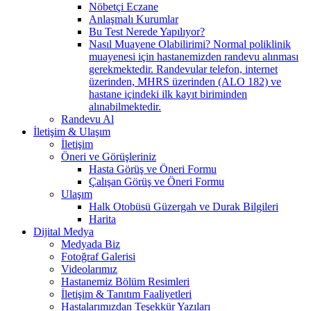
Nöbetçi Eczane
Anlaşmalı Kurumlar
Bu Test Nerede Yapılıyor?
Nasıl Muayene Olabilirimi? Normal poliklinik
muayenesi için hastanemizden randevu alınması
gerekmektedir. Randevular telefon, internet
üzerinden, MHRS üzerinden (ALO 182) ve
hastane içindeki ilk kayıt biriminden
alınabilmektedir.
Randevu Al
İletişim & Ulaşım
İletişim
Öneri ve Görüşleriniz
Hasta Görüş ve Öneri Formu
Çalışan Görüş ve Öneri Formu
Ulaşım
Halk Otobüsü Güzergah ve Durak Bilgileri
Harita
Dijital Medya
Medyada Biz
Fotoğraf Galerisi
Videolarımız
Hastanemiz Bölüm Resimleri
İletişim & Tanıtım Faaliyetleri
Hastalarımızdan Teşekkür Yazıları