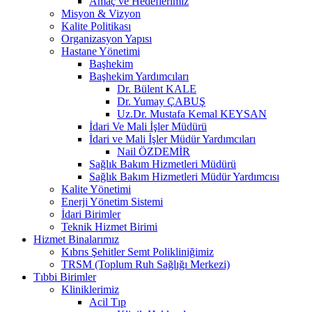
Amaç ve Hedeflerimiz
Misyon & Vizyon
Kalite Politikası
Organizasyon Yapısı
Hastane Yönetimi
Başhekim
Başhekim Yardımcıları
Dr. Bülent KALE
Dr. Yumay ÇABUŞ
Uz.Dr. Mustafa Kemal KEYSAN
İdari Ve Mali İşler Müdürü
İdari ve Mali İşler Müdür Yardımcıları
Nail ÖZDEMİR
Sağlık Bakım Hizmetleri Müdürü
Sağlık Bakım Hizmetleri Müdür Yardımcısı
Kalite Yönetimi
Enerji Yönetim Sistemi
İdari Birimler
Teknik Hizmet Birimi
Hizmet Binalarımız
Kıbrıs Şehitler Semt Polikliniğimiz
TRSM (Toplum Ruh Sağlığı Merkezi)
Tıbbi Birimler
Kliniklerimiz
Acil Tıp