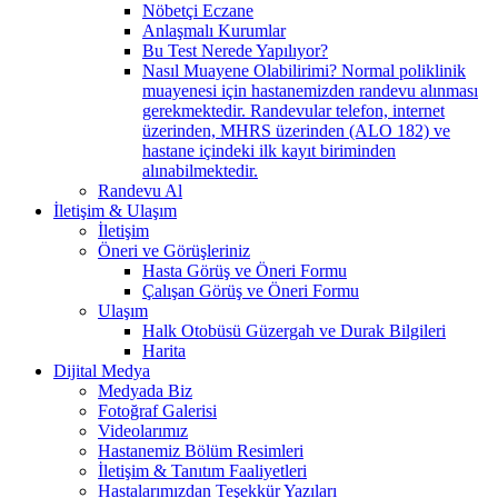
Nöbetçi Eczane
Anlaşmalı Kurumlar
Bu Test Nerede Yapılıyor?
Nasıl Muayene Olabilirimi? Normal poliklinik
muayenesi için hastanemizden randevu alınması
gerekmektedir. Randevular telefon, internet
üzerinden, MHRS üzerinden (ALO 182) ve
hastane içindeki ilk kayıt biriminden
alınabilmektedir.
Randevu Al
İletişim & Ulaşım
İletişim
Öneri ve Görüşleriniz
Hasta Görüş ve Öneri Formu
Çalışan Görüş ve Öneri Formu
Ulaşım
Halk Otobüsü Güzergah ve Durak Bilgileri
Harita
Dijital Medya
Medyada Biz
Fotoğraf Galerisi
Videolarımız
Hastanemiz Bölüm Resimleri
İletişim & Tanıtım Faaliyetleri
Hastalarımızdan Teşekkür Yazıları