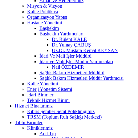
Amaç ve Hedeflerimiz
Misyon & Vizyon
Kalite Politikası
Organizasyon Yapısı
Hastane Yönetimi
Başhekim
Başhekim Yardımcıları
Dr. Bülent KALE
Dr. Yumay ÇABUŞ
Uz.Dr. Mustafa Kemal KEYSAN
İdari Ve Mali İşler Müdürü
İdari ve Mali İşler Müdür Yardımcıları
Nail ÖZDEMİR
Sağlık Bakım Hizmetleri Müdürü
Sağlık Bakım Hizmetleri Müdür Yardımcısı
Kalite Yönetimi
Enerji Yönetim Sistemi
İdari Birimler
Teknik Hizmet Birimi
Hizmet Binalarımız
Kıbrıs Şehitler Semt Polikliniğimiz
TRSM (Toplum Ruh Sağlığı Merkezi)
Tıbbi Birimler
Kliniklerimiz
Acil Tıp