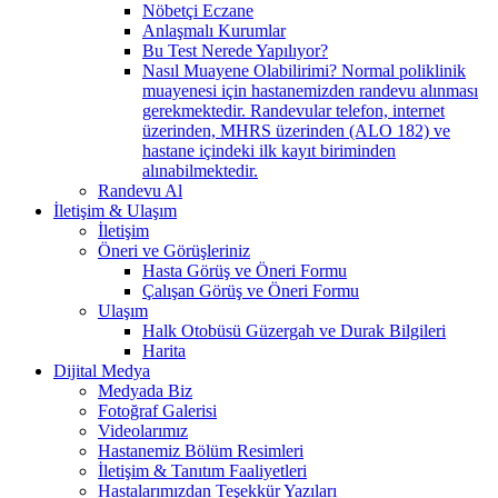
Nöbetçi Eczane
Anlaşmalı Kurumlar
Bu Test Nerede Yapılıyor?
Nasıl Muayene Olabilirimi? Normal poliklinik
muayenesi için hastanemizden randevu alınması
gerekmektedir. Randevular telefon, internet
üzerinden, MHRS üzerinden (ALO 182) ve
hastane içindeki ilk kayıt biriminden
alınabilmektedir.
Randevu Al
İletişim & Ulaşım
İletişim
Öneri ve Görüşleriniz
Hasta Görüş ve Öneri Formu
Çalışan Görüş ve Öneri Formu
Ulaşım
Halk Otobüsü Güzergah ve Durak Bilgileri
Harita
Dijital Medya
Medyada Biz
Fotoğraf Galerisi
Videolarımız
Hastanemiz Bölüm Resimleri
İletişim & Tanıtım Faaliyetleri
Hastalarımızdan Teşekkür Yazıları