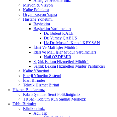
Amaç ve Hedeflerimiz
Misyon & Vizyon
Kalite Politikası
Organizasyon Yapısı
Hastane Yönetimi
Başhekim
Başhekim Yardımcıları
Dr. Bülent KALE
Dr. Yumay ÇABUŞ
Uz.Dr. Mustafa Kemal KEYSAN
İdari Ve Mali İşler Müdürü
İdari ve Mali İşler Müdür Yardımcıları
Nail ÖZDEMİR
Sağlık Bakım Hizmetleri Müdürü
Sağlık Bakım Hizmetleri Müdür Yardımcısı
Kalite Yönetimi
Enerji Yönetim Sistemi
İdari Birimler
Teknik Hizmet Birimi
Hizmet Binalarımız
Kıbrıs Şehitler Semt Polikliniğimiz
TRSM (Toplum Ruh Sağlığı Merkezi)
Tıbbi Birimler
Kliniklerimiz
Acil Tıp