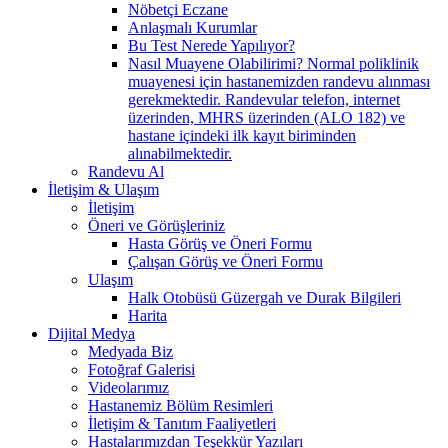
Nöbetçi Eczane
Anlaşmalı Kurumlar
Bu Test Nerede Yapılıyor?
Nasıl Muayene Olabilirimi? Normal poliklinik
muayenesi için hastanemizden randevu alınması
gerekmektedir. Randevular telefon, internet
üzerinden, MHRS üzerinden (ALO 182) ve
hastane içindeki ilk kayıt biriminden
alınabilmektedir.
Randevu Al
İletişim & Ulaşım
İletişim
Öneri ve Görüşleriniz
Hasta Görüş ve Öneri Formu
Çalışan Görüş ve Öneri Formu
Ulaşım
Halk Otobüsü Güzergah ve Durak Bilgileri
Harita
Dijital Medya
Medyada Biz
Fotoğraf Galerisi
Videolarımız
Hastanemiz Bölüm Resimleri
İletişim & Tanıtım Faaliyetleri
Hastalarımızdan Teşekkür Yazıları