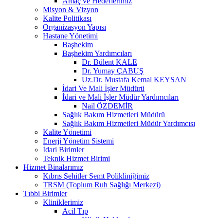
Amaç ve Hedeflerimiz
Misyon & Vizyon
Kalite Politikası
Organizasyon Yapısı
Hastane Yönetimi
Başhekim
Başhekim Yardımcıları
Dr. Bülent KALE
Dr. Yumay ÇABUŞ
Uz.Dr. Mustafa Kemal KEYSAN
İdari Ve Mali İşler Müdürü
İdari ve Mali İşler Müdür Yardımcıları
Nail ÖZDEMİR
Sağlık Bakım Hizmetleri Müdürü
Sağlık Bakım Hizmetleri Müdür Yardımcısı
Kalite Yönetimi
Enerji Yönetim Sistemi
İdari Birimler
Teknik Hizmet Birimi
Hizmet Binalarımız
Kıbrıs Şehitler Semt Polikliniğimiz
TRSM (Toplum Ruh Sağlığı Merkezi)
Tıbbi Birimler
Kliniklerimiz
Acil Tıp