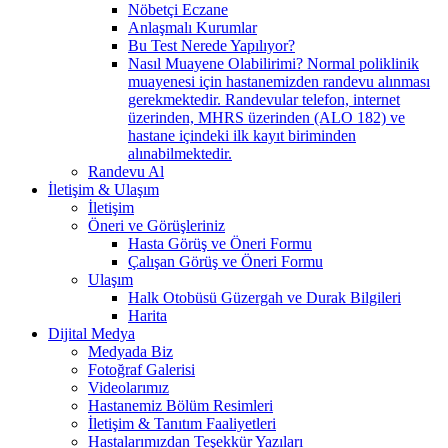
Nöbetçi Eczane
Anlaşmalı Kurumlar
Bu Test Nerede Yapılıyor?
Nasıl Muayene Olabilirimi? Normal poliklinik
muayenesi için hastanemizden randevu alınması
gerekmektedir. Randevular telefon, internet
üzerinden, MHRS üzerinden (ALO 182) ve
hastane içindeki ilk kayıt biriminden
alınabilmektedir.
Randevu Al
İletişim & Ulaşım
İletişim
Öneri ve Görüşleriniz
Hasta Görüş ve Öneri Formu
Çalışan Görüş ve Öneri Formu
Ulaşım
Halk Otobüsü Güzergah ve Durak Bilgileri
Harita
Dijital Medya
Medyada Biz
Fotoğraf Galerisi
Videolarımız
Hastanemiz Bölüm Resimleri
İletişim & Tanıtım Faaliyetleri
Hastalarımızdan Teşekkür Yazıları