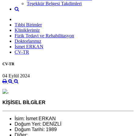
Teşekkür Belgesi Takdimleri
Tıbbi Birimler
Kliniklerimiz
Fizik Tedavi ve Rehabilitasyon
Doktorlarımız
İsmet ERKAN
CV-TR
CV-TR
04 Eylül 2024
KİŞİSEL BİLGİLER
İsim: İsmet ERKAN
Doğum Yeri: DENİZLİ
Doğum Tarihi: 1989
Diğer: