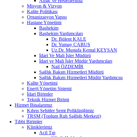
Amaç ve Hedeflerimiz
Misyon & Vizyon
Kalite Politikası
Organizasyon Yapısı
Hastane Yönetimi
Başhekim
Başhekim Yardımcıları
Dr. Bülent KALE
Dr. Yumay ÇABUŞ
Uz.Dr. Mustafa Kemal KEYSAN
İdari Ve Mali İşler Müdürü
İdari ve Mali İşler Müdür Yardımcıları
Nail ÖZDEMİR
Sağlık Bakım Hizmetleri Müdürü
Sağlık Bakım Hizmetleri Müdür Yardımcısı
Kalite Yönetimi
Enerji Yönetim Sistemi
İdari Birimler
Teknik Hizmet Birimi
Hizmet Binalarımız
Kıbrıs Şehitler Semt Polikliniğimiz
TRSM (Toplum Ruh Sağlığı Merkezi)
Tıbbi Birimler
Kliniklerimiz
Acil Tıp