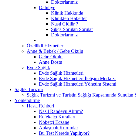
Doktorlarımız
Dahiliye
Klinik Hakkında
Klinikten Haberler
Nasıl Gidilir ?
Sıkça Sorulan Sorular
Doktorlarımız
Özellikli Hizmetler
Anne & Bebek / Gebe Okulu
Gebe Okulu
Anne Dostu
Evde Sağlık
Evde Sağlık Hizmetleri
Evde Sağlık Hizmetleri İletişim Merkezi
Evde Sağlık Hizmetleri Yönetim Sistemi
Sağlık Turizmi
Sağlık Turizmi ve Turistin Sağlığı Kapsamında Sunulan Sa
Yönlendirme
Hasta Rehberi
Nasıl Randevu Alırım?
Refekatçı Kuralları
Nöbetçi Eczane
Anlaşmalı Kurumlar
Bu Test Nerede Yapılıyor?