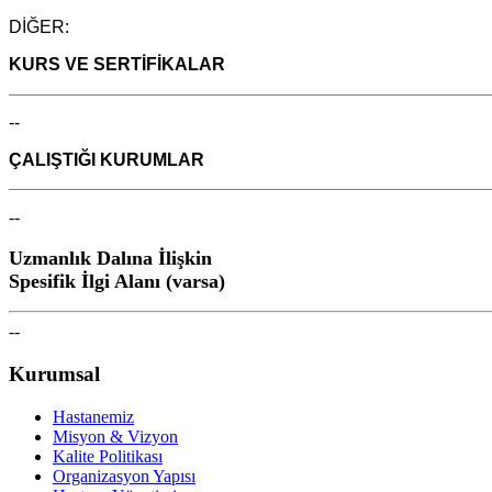
DİĞER:
KURS
VE
SERTİFİKALAR
--
ÇALIŞTIĞI KURUMLAR
--
Uzmanlık Dalına İlişkin
Spesifik İlgi Alanı (varsa)
--
Kurumsal
Hastanemiz
Misyon & Vizyon
Kalite Politikası
Organizasyon Yapısı