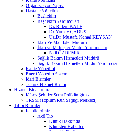
Kalite Politikası
Organizasyon Yapısı
Hastane Yönetimi
Başhekim
Başhekim Yardımcıları
Dr. Bülent KALE
Dr. Yumay ÇABUŞ
Uz.Dr. Mustafa Kemal KEYSAN
İdari Ve Mali İşler Müdürü
İdari ve Mali İşler Müdür Yardımcıları
Nail ÖZDEMİR
Sağlık Bakım Hizmetleri Müdürü
Sağlık Bakım Hizmetleri Müdür Yardımcısı
Kalite Yönetimi
Enerji Yönetim Sistemi
İdari Birimler
Teknik Hizmet Birimi
Hizmet Binalarımız
Kıbrıs Şehitler Semt Polikliniğimiz
TRSM (Toplum Ruh Sağlığı Merkezi)
Tıbbi Birimler
Kliniklerimiz
Acil Tıp
Klinik Hakkında
Klinikten Haberler