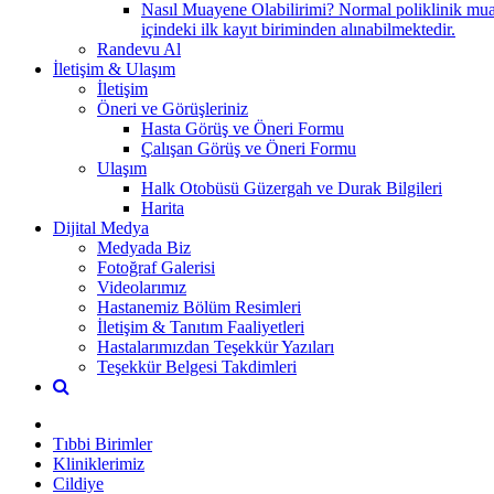
Nasıl Muayene Olabilirimi? Normal poliklinik mua
içindeki ilk kayıt biriminden alınabilmektedir.
Randevu Al
İletişim & Ulaşım
İletişim
Öneri ve Görüşleriniz
Hasta Görüş ve Öneri Formu
Çalışan Görüş ve Öneri Formu
Ulaşım
Halk Otobüsü Güzergah ve Durak Bilgileri
Harita
Dijital Medya
Medyada Biz
Fotoğraf Galerisi
Videolarımız
Hastanemiz Bölüm Resimleri
İletişim & Tanıtım Faaliyetleri
Hastalarımızdan Teşekkür Yazıları
Teşekkür Belgesi Takdimleri
Tıbbi Birimler
Kliniklerimiz
Cildiye