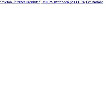
r telefon, internet üzerinden, MHRS üzerinden (ALO 182) ve hastane