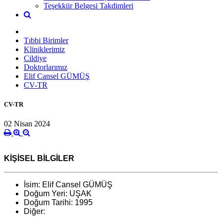
Teşekkür Belgesi Takdimleri
Tıbbi Birimler
Kliniklerimiz
Cildiye
Doktorlarımız
Elif Cansel GÜMÜŞ
CV-TR
CV-TR
02 Nisan 2024
KİŞİSEL BİLGİLER
İsim: Elif Cansel GÜMÜŞ
Doğum Yeri: UŞAK
Doğum Tarihi: 1995
Diğer: