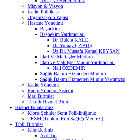
Amaç ve Hedeflerimiz
Misyon & Vizyon
Kalite Politikası
Organizasyon Yapısı
Hastane Yönetimi
Başhekim
Başhekim Yardımcıları
Dr. Bülent KALE
Dr. Yumay ÇABUŞ
Uz.Dr. Mustafa Kemal KEYSAN
İdari Ve Mali İşler Müdürü
İdari ve Mali İşler Müdür Yardımcıları
Nail ÖZDEMİR
Sağlık Bakım Hizmetleri Müdürü
Sağlık Bakım Hizmetleri Müdür Yardımcısı
Kalite Yönetimi
Enerji Yönetim Sistemi
İdari Birimler
Teknik Hizmet Birimi
Hizmet Binalarımız
Kıbrıs Şehitler Semt Polikliniğimiz
TRSM (Toplum Ruh Sağlığı Merkezi)
Tıbbi Birimler
Kliniklerimiz
Acil Tıp