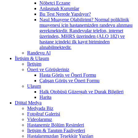
Nöbetçi Eczane
Anlaşmalı Kurumlar
Bu Test Nerede Yapılıyor?
Nasıl Muayene Olabilirimi? Normal poliklinik
muayenesi için hastanemizden randevu alınması
gerekmektedir. Randevular telefon, internet
üzerinden, MHRS üzerinden (ALO 182) ve
hastane içindeki ilk kayıt biriminden
alınabilmektedir.
Randevu Al
İletişim & Ulaşım
İletişim
Öneri ve Görüşleriniz
Hasta Görüş ve Öneri Formu
Çalışan Görüş ve Öneri Formu
Ulaşım
Halk Otobüsü Güzergah ve Durak Bilgileri
Harita
Dijital Medya
Medyada Biz
Fotoğraf Galerisi
Videolarımız
Hastanemiz Bölüm Resimleri
İletişim & Tanıtım Faaliyetleri
Hastalarımızdan Teşekkür Yazıları