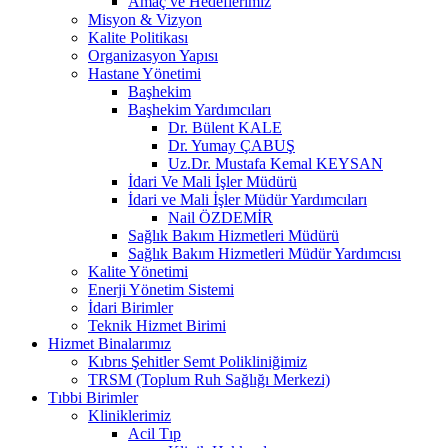
Amaç ve Hedeflerimiz
Misyon & Vizyon
Kalite Politikası
Organizasyon Yapısı
Hastane Yönetimi
Başhekim
Başhekim Yardımcıları
Dr. Bülent KALE
Dr. Yumay ÇABUŞ
Uz.Dr. Mustafa Kemal KEYSAN
İdari Ve Mali İşler Müdürü
İdari ve Mali İşler Müdür Yardımcıları
Nail ÖZDEMİR
Sağlık Bakım Hizmetleri Müdürü
Sağlık Bakım Hizmetleri Müdür Yardımcısı
Kalite Yönetimi
Enerji Yönetim Sistemi
İdari Birimler
Teknik Hizmet Birimi
Hizmet Binalarımız
Kıbrıs Şehitler Semt Polikliniğimiz
TRSM (Toplum Ruh Sağlığı Merkezi)
Tıbbi Birimler
Kliniklerimiz
Acil Tıp