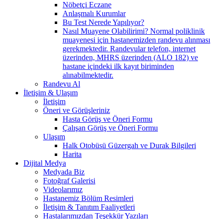
Nöbetçi Eczane
Anlaşmalı Kurumlar
Bu Test Nerede Yapılıyor?
Nasıl Muayene Olabilirimi? Normal poliklinik
muayenesi için hastanemizden randevu alınması
gerekmektedir. Randevular telefon, internet
üzerinden, MHRS üzerinden (ALO 182) ve
hastane içindeki ilk kayıt biriminden
alınabilmektedir.
Randevu Al
İletişim & Ulaşım
İletişim
Öneri ve Görüşleriniz
Hasta Görüş ve Öneri Formu
Çalışan Görüş ve Öneri Formu
Ulaşım
Halk Otobüsü Güzergah ve Durak Bilgileri
Harita
Dijital Medya
Medyada Biz
Fotoğraf Galerisi
Videolarımız
Hastanemiz Bölüm Resimleri
İletişim & Tanıtım Faaliyetleri
Hastalarımızdan Teşekkür Yazıları