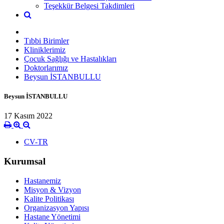
Teşekkür Belgesi Takdimleri
Tıbbi Birimler
Kliniklerimiz
Çocuk Sağlığı ve Hastalıkları
Doktorlarımız
Beysun İSTANBULLU
Beysun İSTANBULLU
17 Kasım 2022
CV-TR
Kurumsal
Hastanemiz
Misyon & Vizyon
Kalite Politikası
Organizasyon Yapısı
Hastane Yönetimi