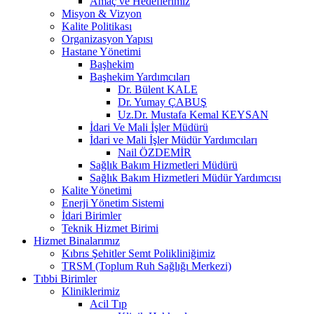
Amaç ve Hedeflerimiz
Misyon & Vizyon
Kalite Politikası
Organizasyon Yapısı
Hastane Yönetimi
Başhekim
Başhekim Yardımcıları
Dr. Bülent KALE
Dr. Yumay ÇABUŞ
Uz.Dr. Mustafa Kemal KEYSAN
İdari Ve Mali İşler Müdürü
İdari ve Mali İşler Müdür Yardımcıları
Nail ÖZDEMİR
Sağlık Bakım Hizmetleri Müdürü
Sağlık Bakım Hizmetleri Müdür Yardımcısı
Kalite Yönetimi
Enerji Yönetim Sistemi
İdari Birimler
Teknik Hizmet Birimi
Hizmet Binalarımız
Kıbrıs Şehitler Semt Polikliniğimiz
TRSM (Toplum Ruh Sağlığı Merkezi)
Tıbbi Birimler
Kliniklerimiz
Acil Tıp