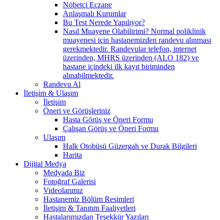
Nöbetçi Eczane
Anlaşmalı Kurumlar
Bu Test Nerede Yapılıyor?
Nasıl Muayene Olabilirimi? Normal poliklinik
muayenesi için hastanemizden randevu alınması
gerekmektedir. Randevular telefon, internet
üzerinden, MHRS üzerinden (ALO 182) ve
hastane içindeki ilk kayıt biriminden
alınabilmektedir.
Randevu Al
İletişim & Ulaşım
İletişim
Öneri ve Görüşleriniz
Hasta Görüş ve Öneri Formu
Çalışan Görüş ve Öneri Formu
Ulaşım
Halk Otobüsü Güzergah ve Durak Bilgileri
Harita
Dijital Medya
Medyada Biz
Fotoğraf Galerisi
Videolarımız
Hastanemiz Bölüm Resimleri
İletişim & Tanıtım Faaliyetleri
Hastalarımızdan Teşekkür Yazıları